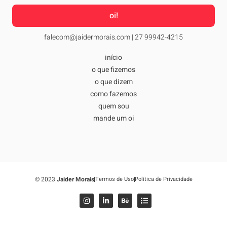
oi!
falecom@jaidermorais.com
| 27 99942-4215
início
o que fizemos
o que dizem
como fazemos
quem sou
mande um oi
© 2023
Jaider Morais
Termos de Uso
Política de Privacidade