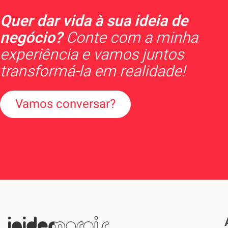
Quer dar vida à sua ideia de
negócio?
Conte com a minha
experiência e vamos juntos
transformá-la em realidade!
Vamos conversar?