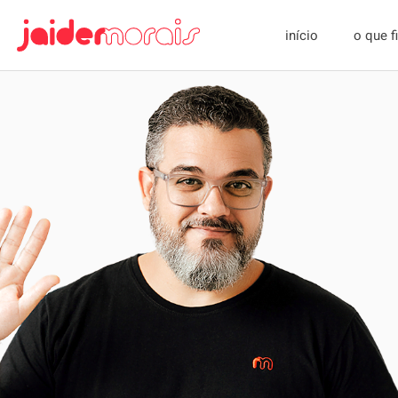
início
o que 