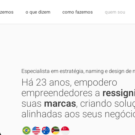
fizemos
o que dizem
como fazemos
quem sou
Especialista em estratégia, naming e design de 
Há 23 anos, empodero
empreendedores a
ressign
suas
marcas
, criando solu
alinhadas aos seus negóci