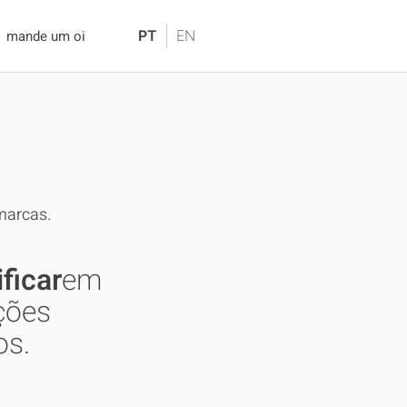
mande um oi
marcas.
ificar
em
ções
os.