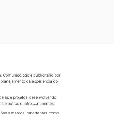
. Comunicólogo e publicitário por
e planejamento da experiência do
deias e projetos, desenvolvendo
s e outros quatro continentes.
uções e marcos importantes, como