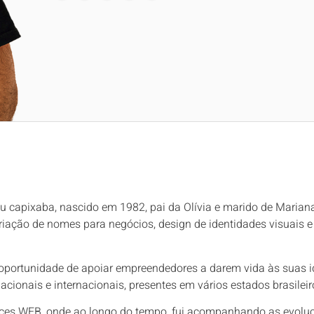
 capixaba, nascido em 1982, pai da Olívia e marido de Mariana
riação de nomes para negócios, design de identidades visuais 
 oportunidade de apoiar empreendedores a darem vida às suas i
onais e internacionais, presentes em vários estados brasileiro
rfaces WEB, onde ao longo do tempo, fui acompanhando as evol