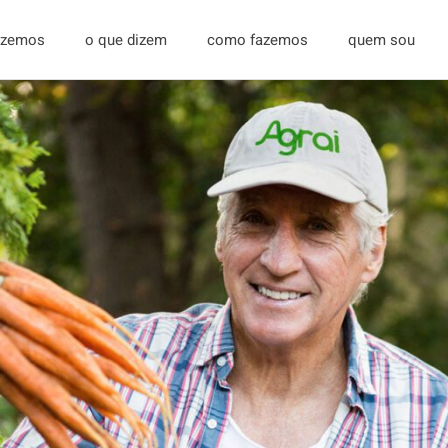
fizemos
o que dizem
como fazemos
quem sou