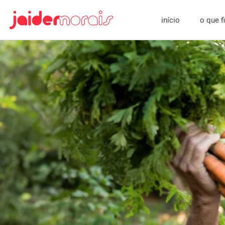
início
o que 